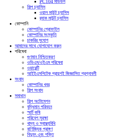
PC104 মডিউল
শিল্প চ্যাসিস
ওয়াল মাউন্ট চ্যাসিস
র‍্যাক মাউন্ট চ্যাসিস
কোম্পানি
কোম্পানির প্রোফাইল
কোম্পানির সংস্কৃতি
চাকরির সুযোগ
আমাদের সাথে যোগাযোগ করুন
পরিষেবা
গুণমান নিশ্চিতকরণ
ওডিএম/ওইএম পরিষেবা
ওয়ারেন্টি
আইইএসপিটেক প্রায়শই জিজ্ঞাসিত প্রশ্নাবলী
সংবাদ
কোম্পানির খবর
শিল্প সংবাদ
সমাধান
শিল্প অটোমেশন
বুদ্ধিমান পরিবহন
স্মার্ট কৃষি
পরিবেশ সুরক্ষা
খাদ্য ও স্বাস্থ্যবিধি
বাণিজ্যিক প্রাঙ্গণ
বিদ্যুৎ এবং শক্তি