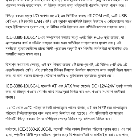
প্রসেসর সমর্থন করতে সক্ষম, যা বিভিন্ন কাজের জন্য শক্তিশালী প্রসেসিং ক্ষমতা প্রদান করে।
বিভিন্ন ধরনের সমৃদ্ধ I/O অপশন সহ এই বক্স পিসিটিতে রয়েছে ৬টি COM পোর্ট, ১০টি USB
পোর্ট এবং ৪টি গিগাবিট LAN পোর্ট। এই ব্যাপক কানেক্টিভিটি বিভিন্ন ডিভাইস ও পেরিফেরালের সাথে
সহজ ইন্টিগ্রেশনের সুযোগ দেয়, যা নির্বিঘ্ন ডেটা ট্রান্সফার এবং কমিউনিকেশনকে সহজতর করে।
ICE-3380-10U6C4L-এর সম্প্রসারণ ক্ষমতার মধ্যে একটি মিনি PCIe স্লট রয়েছে, যা
এক্সপ্যানশন কার্ড বা মডিউল সংযুক্ত করার জন্য অতিরিক্ত সম্প্রসারণের সুযোগ দেয়। এই
নমনীয়তা ব্যবহারকারীদের তাদের নির্দিষ্ট প্রয়োজন অনুযায়ী বক্স পিসিটির কার্যকারিতা কাস্টমাইজ এবং
প্রসারিত করতে সক্ষম করে।
ডিসপ্লে সংযোগের ক্ষেত্রে, এই বক্স পিসিতে রয়েছে ১টি ডিসপ্লেপোর্ট, ১টি ভিজিএ পোর্ট এবং ১টি
এইচডিএমআই পোর্ট। এই পোর্টগুলো বিভিন্ন ডিসপ্লে ডিভাইস সংযোগের জন্য বহুমুখী বিকল্প প্রদান
করে, যা নানা ধরনের ডিসপ্লে সেটআপে নমনীয় ও সুবিধাজনক ব্যবহারের সুযোগ দেয়।
ICE-3380-10U6C4L মডেলটি AT এবং ATX উভয় মোডেই DC+12V-24V ইনপুট সমর্থন
করে, যা বিভিন্ন পাওয়ার সোর্সের সাথে সামঞ্জস্যতা নিশ্চিত করে এবং পাওয়ার সংযোগে নমনীয়তা
বাড়ায়।
-২০°C থেকে ৬০°C পর্যন্ত কার্যকরী তাপমাত্রার পরিসর থাকায়, এই বক্স পিসিটি চরম তাপমাত্রার
পরিবেশে নির্ভরযোগ্যভাবে কাজ করার জন্য ডিজাইন করা হয়েছে। এই শক্তিশালী তাপমাত্রার
পরিসরটি বিভিন্ন ধরনের শিল্প ও বাণিজ্যিক ক্ষেত্রে নির্ভরযোগ্য কর্মক্ষমতা নিশ্চিত করে।
সর্বশেষে, ICE-3380-10U6C4L মডেলটি গভীর কাস্টম ডিজাইন পরিষেবা প্রদান করে। এর অর্থ
হলো, পণ্যটিকে নির্দিষ্ট প্রয়োজনীয়তা পূরণের জন্য বিশেষভাবে তৈরি ও কাস্টমাইজ করা যেতে পারে,