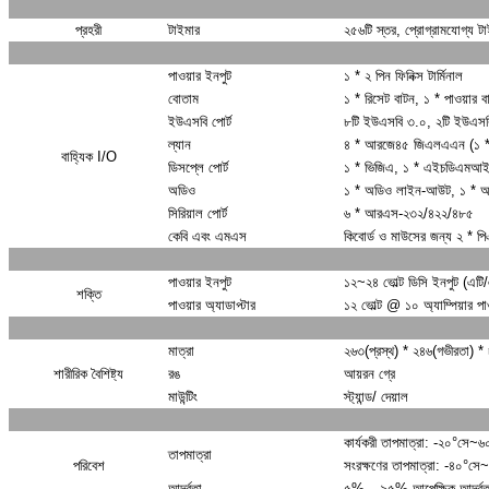
প্রহরী
টাইমার
২৫৬টি স্তর, প্রোগ্রামযোগ্য টা
পাওয়ার ইনপুট
১ * ২ পিন ফিনিক্স টার্মিনাল
বোতাম
১ * রিসেট বাটন, ১ * পাওয়ার ব
ইউএসবি পোর্ট
৮টি ইউএসবি ৩.০, ২টি ইউএসব
ল্যান
৪ * আরজে৪৫ জিএলএএন (১ * আ
বাহ্যিক I/O
ডিসপ্লে পোর্ট
১ * ভিজিএ, ১ * এইচডিএমআই 
অডিও
১ * অডিও লাইন-আউট, ১ * 
সিরিয়াল পোর্ট
৬ * আরএস-২৩২/৪২২/৪৮৫
কেবি এবং এমএস
কিবোর্ড ও মাউসের জন্য ২ * প
পাওয়ার ইনপুট
১২~২৪ ভোল্ট ডিসি ইনপুট (এটি/
শক্তি
পাওয়ার অ্যাডাপ্টার
১২ ভোল্ট @ ১০ অ্যাম্পিয়ার পাও
মাত্রা
২৬৩(প্রস্থ) * ২৪৬(গভীরতা) * 
শারীরিক বৈশিষ্ট্য
রঙ
আয়রন গ্রে
মাউন্টিং
স্ট্যান্ড/ দেয়াল
কার্যকরী তাপমাত্রা: -২০°সে~৬
তাপমাত্রা
পরিবেশ
সংরক্ষণের তাপমাত্রা: -৪০°স
আর্দ্রতা
৫% – ৯৫% আপেক্ষিক আর্দ্রত