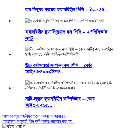
কম বিদ্যুৎ খরচের ফ্যানবিহীন পিসি – i5-726...
ফ্যানবিহীন ইন্ডাস্ট্রিয়াল বক্স পিসি – ২*পিসিআই
স্লট
উচ্চ কর্মক্ষমতা সম্পন্ন বক্স পিসি – কোর
আই৫-৮৪০০এইচ/৪...
মাল্টি-ল্যান ফ্যানবিহীন কম্পিউটার – কোর
আই৫-৮২৬৫...
আপনার প্রয়োজনীয়তাগুলো আমাদের জানান।
প্রয়োজন অনুযায়ী শিল্প কম্পিউটার সরবরাহ করা হয়।