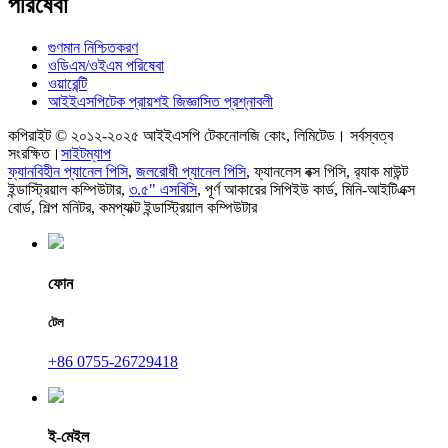
পরিষেবা
গুণমান নিশ্চিতকরণ
ওডিএম/ওইএম পরিষেবা
ওয়ারেন্টি
আইইএসপিটেক প্রায়শই জিজ্ঞাসিত প্রশ্নাবলী
কপিরাইট © ২০১২-২০২৫ আইইএসপি টেকনোলজি কোং, লিমিটেড। সর্বস্বত্ব
সংরক্ষিত।
সাইটম্যাপ
ফ্যানবিহীন প্যানেল পিসি
,
জলরোধী প্যানেল পিসি
,
ফ্যানলেস বক্স পিসি
,
র‍্যাক মাউন্ট
ইন্ডাস্ট্রিয়াল কম্পিউটার
,
৩.৫" এসবিসি
,
পূর্ণ আকারের সিপিইউ কার্ড
,
মিনি-আইটিএক্স
বোর্ড
,
শিল্প মনিটর
,
কমপ্যাক্ট ইন্ডাস্ট্রিয়াল কম্পিউটার
ফোন
টেল
+86 0755-26729418
ই-মেইল