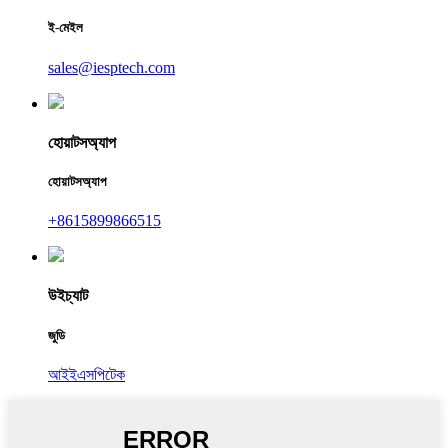
ই-মেইল
sales@iesptech.com
হোয়াটসঅ্যাপ
হোয়াটসঅ্যাপ
+8615899866515
উইচ্যাট
জুডি
আইইএসপিটেক