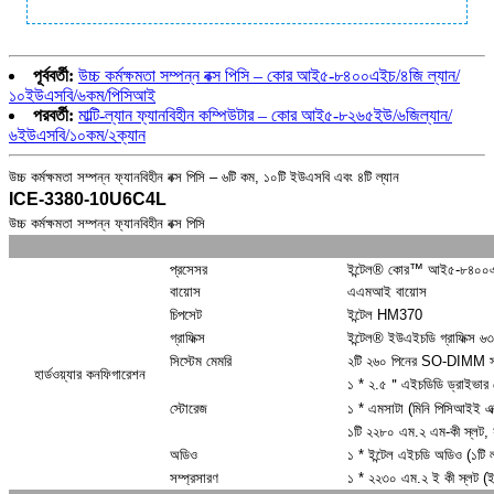
পূর্ববর্তী:
উচ্চ কর্মক্ষমতা সম্পন্ন বক্স পিসি – কোর আই৫-৮৪০০এইচ/৪জি ল্যান/
১০ইউএসবি/৬কম/পিসিআই
পরবর্তী:
মাল্টি-ল্যান ফ্যানবিহীন কম্পিউটার – কোর আই৫-৮২৬৫ইউ/৬জিল্যান/
৬ইউএসবি/১০কম/২ক্যান
উচ্চ কর্মক্ষমতা সম্পন্ন ফ্যানবিহীন বক্স পিসি – ৬টি কম, ১০টি ইউএসবি এবং ৪টি ল্যান
ICE-3380-10U6C4L
উচ্চ কর্মক্ষমতা সম্পন্ন ফ্যানবিহীন বক্স পিসি
প্রসেসর
ইন্টেল® কোর™ আই৫-৮৪০০এইচ প
বায়োস
এএমআই বায়োস
চিপসেট
ইন্টেল HM370
গ্রাফিক্স
ইন্টেল® ইউএইচডি গ্রাফিক্স ৬
সিস্টেম মেমরি
২টি ২৬০ পিনের SO-DIMM সকে
হার্ডওয়্যার কনফিগারেশন
১ * ২.৫＂এইচডিডি ড্রাইভার ব
স্টোরেজ
১ * এমসাটা (মিনি পিসিআইই এ
১টি ২২৮০ এম.২ এম-কী স্লট,
অডিও
১ * ইন্টেল এইচডি অডিও (১টি
সম্প্রসারণ
১ * ২২৩০ এম.২ ই কী স্লট (ই