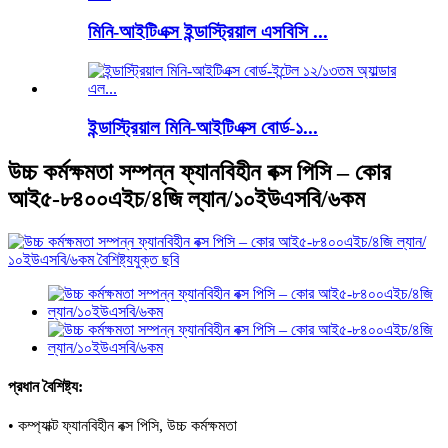
মিনি-আইটিএক্স ইন্ডাস্ট্রিয়াল এসবিসি ...
ইন্ডাস্ট্রিয়াল মিনি-আইটিএক্স বোর্ড-১...
উচ্চ কর্মক্ষমতা সম্পন্ন ফ্যানবিহীন বক্স পিসি – কোর
আই৫-৮৪০০এইচ/৪জি ল্যান/১০ইউএসবি/৬কম
প্রধান বৈশিষ্ট্য:
• কম্প্যাক্ট ফ্যানবিহীন বক্স পিসি, উচ্চ কর্মক্ষমতা