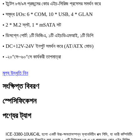
• ইন্টেল ৮ম/৯ম প্রজন্মের কোর এইচ-সিরিজ প্রসেসর সমর্থন করে
• সমৃদ্ধ I/Os: 6 * COM, 10 * USB, 4 * GLAN
• 2 * M.2 স্লট, 1 * mSATA সট
• ডিসপ্লে পোর্ট: ১টি ভিজিএ, ১টি এইচডিএমআই, ১টি ডিপি
• DC+12V-24V ইনপুট সমর্থন করে (AT/ATX মোড)
• -২০°সে~৬০°সে কার্যকরী তাপমাত্রা
মূল্য উদ্ধৃতি নিন
সংক্ষিপ্ত বিবরণ
স্পেসিফিকেশন
পণ্যের ট্যাগ
ICE-3380-10U6C4L হলো একটি উচ্চ-ক্ষমতাসম্পন্ন ফ্যানবিহীন বক্স পিসি, যা ভারী কম্পিউটিং
অ্যাপ্লিকেশনের জন্য ডিজাইন করা হয়েছে। এটি ইন্টেলের ৮ম ও ৯ম প্রজন্মের কোর এইচ-সিরিজ