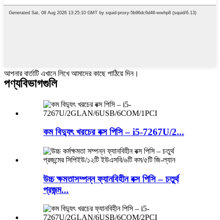
আপনার বার্তাটি এখানে লিখে আমাদের কাছে পাঠিয়ে দিন।
পণ্য
বিভাগগুলি
কম বিদ্যুৎ খরচের বক্স পিসি – i5-7267U/2...
উচ্চ ক্ষমতাসম্পন্ন ফ্যানবিহীন বক্স পিসি – চতুর্থ
প্রজন্ম...