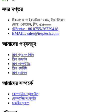
সদর দপ্তর
ঠিকানা: ৩ নং ইয়ানতিয়ান রোড, ইয়ানতিয়ান
জেলা, শেনজেন, চীন, ৫১৮০০০
টেলিফোন: +86 0755-26729418
EMAIL: sales@iesptech.com
আমাদের পণ্যসমূহ
শিল্প প্যানেল পিসি
শিল্প প্রদর্শন
শিল্প কম্পিউটার
শিল্প এসবিসি
শিল্প চ্যাসিস
আমাদের সম্পর্কে
কোম্পানির প্রোফাইল
কোম্পানির সংস্কৃতি
চাকরির সুযোগ