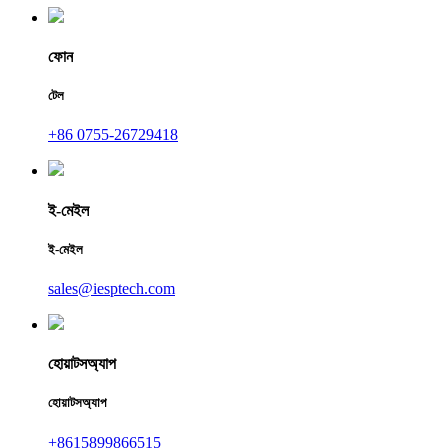
ফোন
টেল
+86 0755-26729418
ই-মেইল
ই-মেইল
sales@iesptech.com
হোয়াটসঅ্যাপ
হোয়াটসঅ্যাপ
+8615899866515