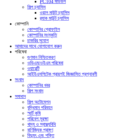
PC104 মডিউল
শিল্প চ্যাসিস
ওয়াল মাউন্ট চ্যাসিস
র‍্যাক মাউন্ট চ্যাসিস
কোম্পানি
কোম্পানির প্রোফাইল
কোম্পানির সংস্কৃতি
চাকরির সুযোগ
আমাদের সাথে যোগাযোগ করুন
পরিষেবা
গুণমান নিশ্চিতকরণ
ওডিএম/ওইএম পরিষেবা
ওয়ারেন্টি
আইইএসপিটেক প্রায়শই জিজ্ঞাসিত প্রশ্নাবলী
সংবাদ
কোম্পানির খবর
শিল্প সংবাদ
সমাধান
শিল্প অটোমেশন
বুদ্ধিমান পরিবহন
স্মার্ট কৃষি
পরিবেশ সুরক্ষা
খাদ্য ও স্বাস্থ্যবিধি
বাণিজ্যিক প্রাঙ্গণ
বিদ্যুৎ এবং শক্তি