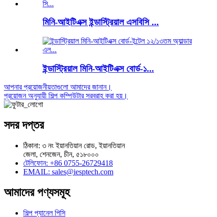
মিনি-আইটিএক্স ইন্ডাস্ট্রিয়াল এসবিসি ...
ইন্ডাস্ট্রিয়াল মিনি-আইটিএক্স বোর্ড-১...
আপনার প্রয়োজনীয়তাগুলো আমাদের জানান।
প্রয়োজন অনুযায়ী শিল্প কম্পিউটার সরবরাহ করা হয়।
সদর দপ্তর
ঠিকানা: ৩ নং ইয়ানতিয়ান রোড, ইয়ানতিয়ান
জেলা, শেনজেন, চীন, ৫১৮০০০
টেলিফোন: +86 0755-26729418
EMAIL: sales@iesptech.com
আমাদের পণ্যসমূহ
শিল্প প্যানেল পিসি