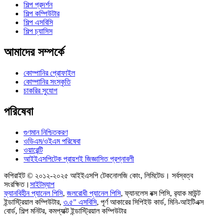
শিল্প প্রদর্শন
শিল্প কম্পিউটার
শিল্প এসবিসি
শিল্প চ্যাসিস
আমাদের সম্পর্কে
কোম্পানির প্রোফাইল
কোম্পানির সংস্কৃতি
চাকরির সুযোগ
পরিষেবা
গুণমান নিশ্চিতকরণ
ওডিএম/ওইএম পরিষেবা
ওয়ারেন্টি
আইইএসপিটেক প্রায়শই জিজ্ঞাসিত প্রশ্নাবলী
কপিরাইট © ২০১২-২০২৫ আইইএসপি টেকনোলজি কোং, লিমিটেড। সর্বস্বত্ব
সংরক্ষিত।
সাইটম্যাপ
ফ্যানবিহীন প্যানেল পিসি
,
জলরোধী প্যানেল পিসি
,
ফ্যানলেস বক্স পিসি
,
র‍্যাক মাউন্ট
ইন্ডাস্ট্রিয়াল কম্পিউটার
,
৩.৫" এসবিসি
,
পূর্ণ আকারের সিপিইউ কার্ড
,
মিনি-আইটিএক্স
বোর্ড
,
শিল্প মনিটর
,
কমপ্যাক্ট ইন্ডাস্ট্রিয়াল কম্পিউটার