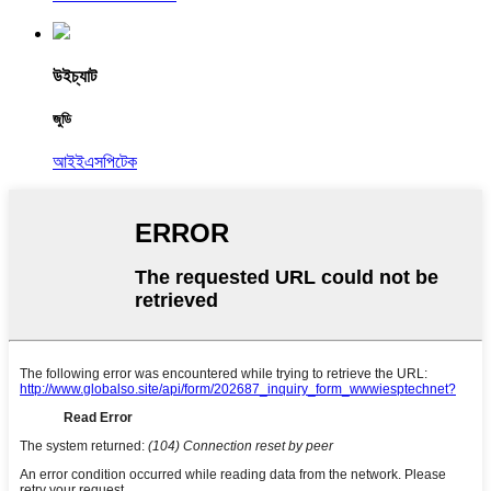
উইচ্যাট
জুডি
আইইএসপিটেক