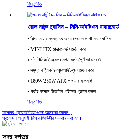
বিস্তারিত
ওয়াল মাউন্ট চ্যাসিস – মিনি-আইটিএক্স মাদারবোর্ড
• শিল্পক্ষেত্রে ব্যবহারের জন্য দেয়ালে লাগানোর চ্যাসিস
• MINI-ITX মাদারবোর্ড সমর্থন করে
• ১টি পিসিআই এক্সপ্যানশন স্লট (পূর্ণ আকারের)
• সমৃদ্ধ বাহ্যিক ইনপুট/আউটপুট সমর্থন করে
• 180W/250W ATX পাওয়ার সাপ্লাই
• গভীর কাস্টম ডিজাইন পরিষেবা প্রদান করুন
বিস্তারিত
আপনার প্রয়োজনীয়তাগুলো আমাদের জানান।
প্রয়োজন অনুযায়ী শিল্প কম্পিউটার সরবরাহ করা হয়।
সদর দপ্তর