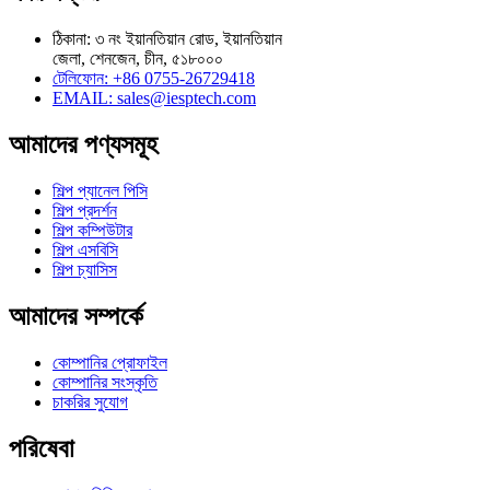
ঠিকানা: ৩ নং ইয়ানতিয়ান রোড, ইয়ানতিয়ান
জেলা, শেনজেন, চীন, ৫১৮০০০
টেলিফোন: +86 0755-26729418
EMAIL: sales@iesptech.com
আমাদের পণ্যসমূহ
শিল্প প্যানেল পিসি
শিল্প প্রদর্শন
শিল্প কম্পিউটার
শিল্প এসবিসি
শিল্প চ্যাসিস
আমাদের সম্পর্কে
কোম্পানির প্রোফাইল
কোম্পানির সংস্কৃতি
চাকরির সুযোগ
পরিষেবা