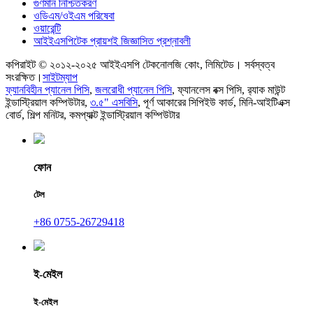
গুণমান নিশ্চিতকরণ
ওডিএম/ওইএম পরিষেবা
ওয়ারেন্টি
আইইএসপিটেক প্রায়শই জিজ্ঞাসিত প্রশ্নাবলী
কপিরাইট © ২০১২-২০২৫ আইইএসপি টেকনোলজি কোং, লিমিটেড। সর্বস্বত্ব
সংরক্ষিত।
সাইটম্যাপ
ফ্যানবিহীন প্যানেল পিসি
,
জলরোধী প্যানেল পিসি
,
ফ্যানলেস বক্স পিসি
,
র‍্যাক মাউন্ট
ইন্ডাস্ট্রিয়াল কম্পিউটার
,
৩.৫" এসবিসি
,
পূর্ণ আকারের সিপিইউ কার্ড
,
মিনি-আইটিএক্স
বোর্ড
,
শিল্প মনিটর
,
কমপ্যাক্ট ইন্ডাস্ট্রিয়াল কম্পিউটার
ফোন
টেল
+86 0755-26729418
ই-মেইল
ই-মেইল