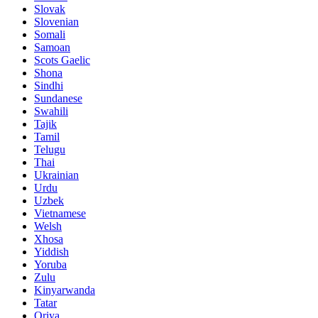
Slovak
Slovenian
Somali
Samoan
Scots Gaelic
Shona
Sindhi
Sundanese
Swahili
Tajik
Tamil
Telugu
Thai
Ukrainian
Urdu
Uzbek
Vietnamese
Welsh
Xhosa
Yiddish
Yoruba
Zulu
Kinyarwanda
Tatar
Oriya