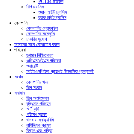
PC104 মডিউল
শিল্প চ্যাসিস
ওয়াল মাউন্ট চ্যাসিস
র‍্যাক মাউন্ট চ্যাসিস
কোম্পানি
কোম্পানির প্রোফাইল
কোম্পানির সংস্কৃতি
চাকরির সুযোগ
আমাদের সাথে যোগাযোগ করুন
পরিষেবা
গুণমান নিশ্চিতকরণ
ওডিএম/ওইএম পরিষেবা
ওয়ারেন্টি
আইইএসপিটেক প্রায়শই জিজ্ঞাসিত প্রশ্নাবলী
সংবাদ
কোম্পানির খবর
শিল্প সংবাদ
সমাধান
শিল্প অটোমেশন
বুদ্ধিমান পরিবহন
স্মার্ট কৃষি
পরিবেশ সুরক্ষা
খাদ্য ও স্বাস্থ্যবিধি
বাণিজ্যিক প্রাঙ্গণ
বিদ্যুৎ এবং শক্তি