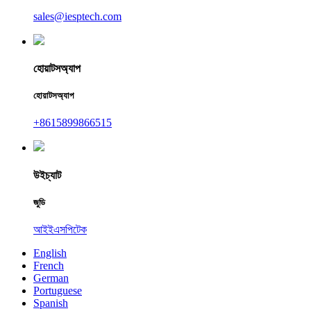
sales@iesptech.com
হোয়াটসঅ্যাপ
হোয়াটসঅ্যাপ
+8615899866515
উইচ্যাট
জুডি
আইইএসপিটেক
English
French
German
Portuguese
Spanish