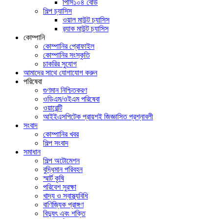
পিসি১০৪ বোর্ড
শিল্প চ্যাসিস
ওয়াল মাউন্ট চ্যাসিস
র‍্যাক মাউন্ট চ্যাসিস
কোম্পানি
কোম্পানির প্রোফাইল
কোম্পানির সংস্কৃতি
চাকরির সুযোগ
আমাদের সাথে যোগাযোগ করুন
পরিষেবা
গুণমান নিশ্চিতকরণ
ওডিএম/ওইএম পরিষেবা
ওয়ারেন্টি
আইইএসপিটেক প্রায়শই জিজ্ঞাসিত প্রশ্নাবলী
সংবাদ
কোম্পানির খবর
শিল্প সংবাদ
সমাধান
শিল্প অটোমেশন
বুদ্ধিমান পরিবহন
স্মার্ট কৃষি
পরিবেশ সুরক্ষা
খাদ্য ও স্বাস্থ্যবিধি
বাণিজ্যিক প্রাঙ্গণ
বিদ্যুৎ এবং শক্তি