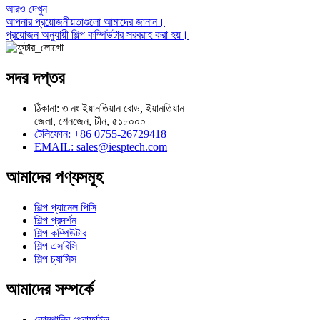
আরও দেখুন
আপনার প্রয়োজনীয়তাগুলো আমাদের জানান।
প্রয়োজন অনুযায়ী শিল্প কম্পিউটার সরবরাহ করা হয়।
সদর দপ্তর
ঠিকানা: ৩ নং ইয়ানতিয়ান রোড, ইয়ানতিয়ান
জেলা, শেনজেন, চীন, ৫১৮০০০
টেলিফোন: +86 0755-26729418
EMAIL: sales@iesptech.com
আমাদের পণ্যসমূহ
শিল্প প্যানেল পিসি
শিল্প প্রদর্শন
শিল্প কম্পিউটার
শিল্প এসবিসি
শিল্প চ্যাসিস
আমাদের সম্পর্কে
কোম্পানির প্রোফাইল