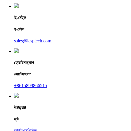
ই-মেইল
ই-মেইল
sales@iesptech.com
হোয়াটসঅ্যাপ
হোয়াটসঅ্যাপ
+8615899866515
উইচ্যাট
জুডি
আইইএসপিটেক