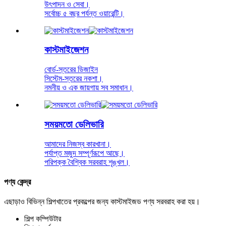
উৎপাদন ও সেবা।
সর্বোচ্চ ৫ বছর পর্যন্ত ওয়ারেন্টি।
কাস্টমাইজেশন
বোর্ড-স্তরের ডিজাইন
সিস্টেম-স্তরের নকশা।
নমনীয় ও এক জায়গায় সব সমাধান।
সময়মতো ডেলিভারি
আমাদের নিজস্ব কারখানা।
পর্যাপ্ত মজুদ সম্পূর্ণরূপে আছে।
পরিপক্ক বৈশ্বিক সরবরাহ শৃঙ্খল।
পণ্য কেন্দ্র
এছাড়াও বিভিন্ন শিল্পখাতের প্রকল্পের জন্য কাস্টমাইজড পণ্য সরবরাহ করা হয়।
শিল্প কম্পিউটার