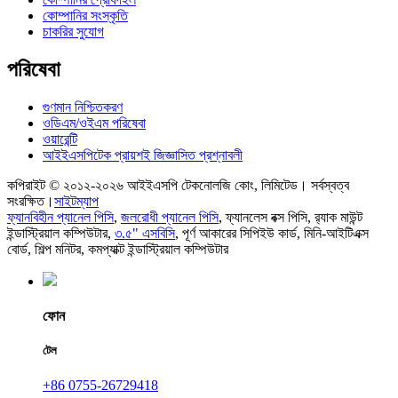
কোম্পানির সংস্কৃতি
চাকরির সুযোগ
পরিষেবা
গুণমান নিশ্চিতকরণ
ওডিএম/ওইএম পরিষেবা
ওয়ারেন্টি
আইইএসপিটেক প্রায়শই জিজ্ঞাসিত প্রশ্নাবলী
কপিরাইট © ২০১২-২০২৬ আইইএসপি টেকনোলজি কোং, লিমিটেড। সর্বস্বত্ব
সংরক্ষিত।
সাইটম্যাপ
ফ্যানবিহীন প্যানেল পিসি
,
জলরোধী প্যানেল পিসি
,
ফ্যানলেস বক্স পিসি
,
র‍্যাক মাউন্ট
ইন্ডাস্ট্রিয়াল কম্পিউটার
,
৩.৫" এসবিসি
,
পূর্ণ আকারের সিপিইউ কার্ড
,
মিনি-আইটিএক্স
বোর্ড
,
শিল্প মনিটর
,
কমপ্যাক্ট ইন্ডাস্ট্রিয়াল কম্পিউটার
ফোন
টেল
+86 0755-26729418