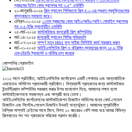
মে-১৭-২০২৬
মেশিন ভিশন ইন্সপেকশনের সম্পূর্ণ সমাধান – ১২তম/১৩তম
প্রজন্মের ইন্টেল কোর প্রসেসর সহ ৩.৫” এসবিসি
২০-জানুয়ারি-২০২৬
শিল্প প্যানেল পিসিগুলো শিল্প ৪.০-এর প্রধান প্রযুক্তিগুলোর
বাস্তবায়নে সহায়তা করে।
এপ্রিল-০১-২০২৫
১১তম প্রজন্মের কোর আই৩/আই৫/আই৭ মোবাইল প্রসেসর
সহ ৩.৫-ইঞ্চি ফ্যানবিহীন এসবিসি
২৫-মার্চ-২০২৫
কাস্টমাইজড জলরোধী শিল্প কম্পিউটার
মার্চ-১৪-২০২৫
জলরোধী প্যানেল পিসির সুবিধাগুলি
মার্চ-০৭-২০২৫
সম্পূর্ণ নতুন H61 ফুল সাইজ সিপিইউ কার্ড সরবরাহ করুন
মার্চ-০১-২০২৫
আইইএসপিটেক শিল্প ও বহিরাঙ্গন ব্যবহারের জন্য ১৫.৬ ইঞ্চি
এফএইচডি ট্যাবলেট ও ​​মনিটর চালু করেছে
কোম্পানির প্রোফাইল
২০১২ সালে প্রতিষ্ঠিত, আইইএসপিটেক কর্পোরেশন একটি পেশাদার এবং আন্তর্জাতিক
এমবেডেড সলিউশন প্রদানকারী প্রতিষ্ঠান। বিশ্বব্যাপী গ্রাহকদের জন্য কাস্টমাইজড
ইন্ডাস্ট্রিয়াল কম্পিউটার সরবরাহ করার উপর মনোযোগ দিয়ে, আমাদের লক্ষ্য হলো
কাস্টমাইজেশনকে সহজলভ্য এবং সাশ্রয়ী করে তোলা।
আইইএসপিটেক কর্পোরেশনের কাস্টমাইজেশন ডিজাইন সার্ভিসের মধ্যে বোর্ড-লেভেল
ডিজাইন এবং সিস্টেম-লেভেল ডিজাইন উভয়ই অন্তর্ভুক্ত। আমাদের সুপ্রতিষ্ঠিত
বৈশ্বিক সাপ্লাই চেইনের সাথে মিলে, বিগত ১০ বছরেরও বেশি সময় ধরে আমরা বিভিন্ন
শিল্পখাতের শত শত গ্রাহককে পরিষেবা প্রদান করেছি।