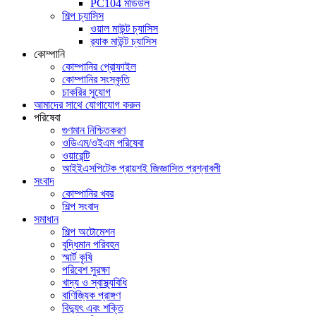
PC104 মডিউল
শিল্প চ্যাসিস
ওয়াল মাউন্ট চ্যাসিস
র‍্যাক মাউন্ট চ্যাসিস
কোম্পানি
কোম্পানির প্রোফাইল
কোম্পানির সংস্কৃতি
চাকরির সুযোগ
আমাদের সাথে যোগাযোগ করুন
পরিষেবা
গুণমান নিশ্চিতকরণ
ওডিএম/ওইএম পরিষেবা
ওয়ারেন্টি
আইইএসপিটেক প্রায়শই জিজ্ঞাসিত প্রশ্নাবলী
সংবাদ
কোম্পানির খবর
শিল্প সংবাদ
সমাধান
শিল্প অটোমেশন
বুদ্ধিমান পরিবহন
স্মার্ট কৃষি
পরিবেশ সুরক্ষা
খাদ্য ও স্বাস্থ্যবিধি
বাণিজ্যিক প্রাঙ্গণ
বিদ্যুৎ এবং শক্তি