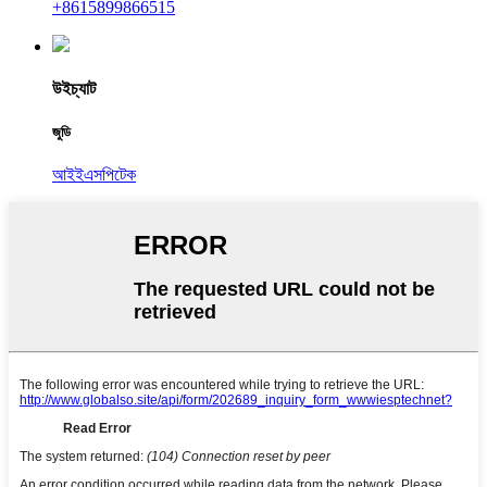
+8615899866515
উইচ্যাট
জুডি
আইইএসপিটেক