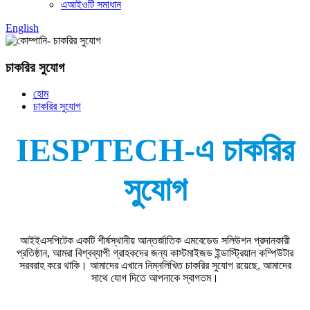
এআইওটি সমাধান
English
চাকরির সুযোগ
হোম
চাকরির সুযোগ
IESPTECH-এ চাকরির
সুযোগ
আইইএসপিটেক একটি শীর্ষস্থানীয় আন্তর্জাতিক এমবেডেড সলিউশন প্রদানকারী
প্রতিষ্ঠান, আমরা বিশ্বব্যাপী গ্রাহকদের জন্য কাস্টমাইজড ইন্ডাস্ট্রিয়াল কম্পিউটার
সরবরাহ করে থাকি। আমাদের এখানে নিম্নলিখিত চাকরির সুযোগ রয়েছে, আমাদের
সাথে যোগ দিতে আপনাকে স্বাগতম।