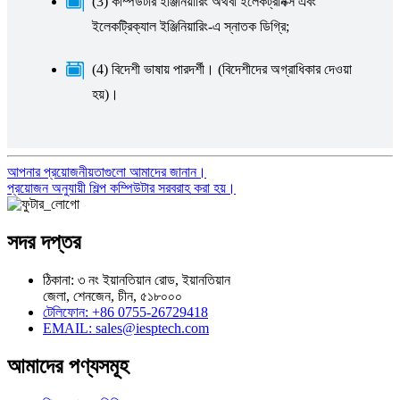
(3) কম্পিউটার ইঞ্জিনিয়ারিং অথবা ইলেকট্রনিক্স এবং
ইলেকট্রিক্যাল ইঞ্জিনিয়ারিং-এ স্নাতক ডিগ্রি;
(4) বিদেশী ভাষায় পারদর্শী। (বিদেশীদের অগ্রাধিকার দেওয়া
হয়)।
আপনার প্রয়োজনীয়তাগুলো আমাদের জানান।
প্রয়োজন অনুযায়ী শিল্প কম্পিউটার সরবরাহ করা হয়।
সদর দপ্তর
ঠিকানা: ৩ নং ইয়ানতিয়ান রোড, ইয়ানতিয়ান
জেলা, শেনজেন, চীন, ৫১৮০০০
টেলিফোন: +86 0755-26729418
EMAIL: sales@iesptech.com
আমাদের পণ্যসমূহ