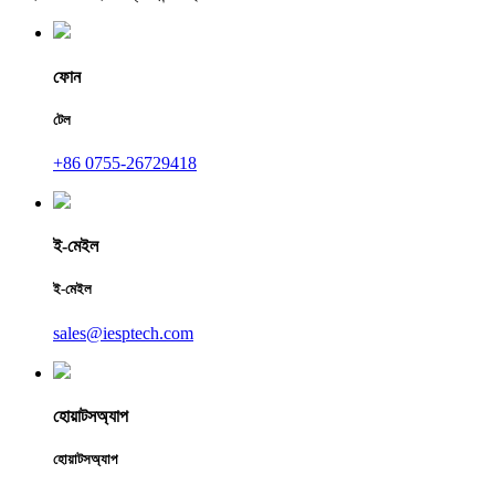
ফোন
টেল
+86 0755-26729418
ই-মেইল
ই-মেইল
sales@iesptech.com
হোয়াটসঅ্যাপ
হোয়াটসঅ্যাপ