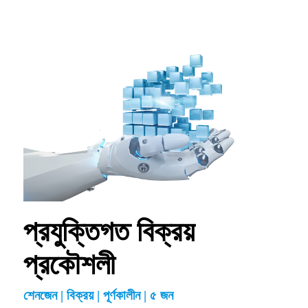
প্রযুক্তিগত বিক্রয়
প্রকৌশলী
শেনজেন | বিক্রয় | পূর্ণকালীন | ৫ জন