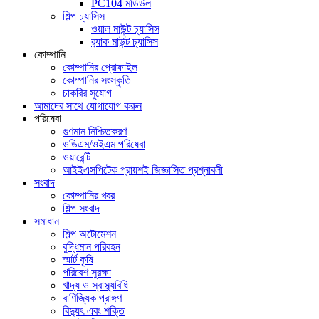
PC104 মডিউল
শিল্প চ্যাসিস
ওয়াল মাউন্ট চ্যাসিস
র‍্যাক মাউন্ট চ্যাসিস
কোম্পানি
কোম্পানির প্রোফাইল
কোম্পানির সংস্কৃতি
চাকরির সুযোগ
আমাদের সাথে যোগাযোগ করুন
পরিষেবা
গুণমান নিশ্চিতকরণ
ওডিএম/ওইএম পরিষেবা
ওয়ারেন্টি
আইইএসপিটেক প্রায়শই জিজ্ঞাসিত প্রশ্নাবলী
সংবাদ
কোম্পানির খবর
শিল্প সংবাদ
সমাধান
শিল্প অটোমেশন
বুদ্ধিমান পরিবহন
স্মার্ট কৃষি
পরিবেশ সুরক্ষা
খাদ্য ও স্বাস্থ্যবিধি
বাণিজ্যিক প্রাঙ্গণ
বিদ্যুৎ এবং শক্তি