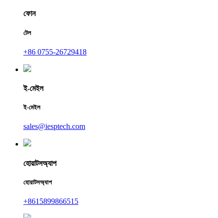
ফোন
টেল
+86 0755-26729418
ই-মেইল
ই-মেইল
sales@iesptech.com
হোয়াটসঅ্যাপ
হোয়াটসঅ্যাপ
+8615899866515