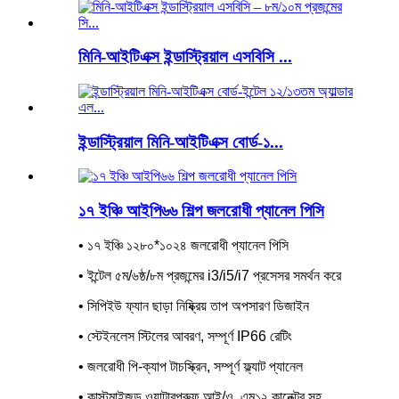
মিনি-আইটিএক্স ইন্ডাস্ট্রিয়াল এসবিসি ...
ইন্ডাস্ট্রিয়াল মিনি-আইটিএক্স বোর্ড-১...
১৭ ইঞ্চি আইপি৬৬ শিল্প জলরোধী প্যানেল পিসি
• ১৭ ইঞ্চি ১২৮০*১০২৪ জলরোধী প্যানেল পিসি
• ইন্টেল ৫ম/৬ষ্ঠ/৮ম প্রজন্মের i3/i5/i7 প্রসেসর সমর্থন করে
• সিপিইউ ফ্যান ছাড়া নিষ্ক্রিয় তাপ অপসারণ ডিজাইন
• স্টেইনলেস স্টিলের আবরণ, সম্পূর্ণ IP66 রেটিং
• জলরোধী পি-ক্যাপ টাচস্ক্রিন, সম্পূর্ণ ফ্ল্যাট প্যানেল
• কাস্টমাইজড ওয়াটারপ্রুফ আই/ও, এম১২ কানেক্টর সহ