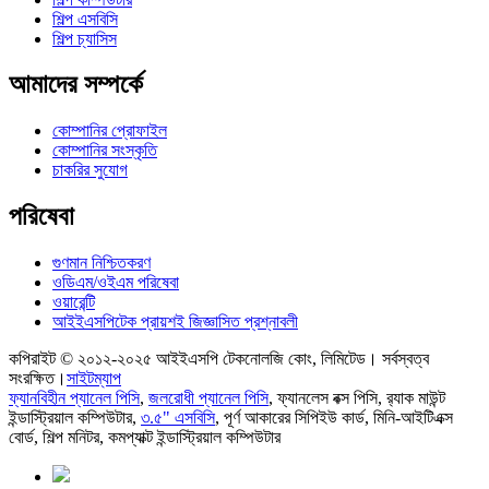
শিল্প এসবিসি
শিল্প চ্যাসিস
আমাদের সম্পর্কে
কোম্পানির প্রোফাইল
কোম্পানির সংস্কৃতি
চাকরির সুযোগ
পরিষেবা
গুণমান নিশ্চিতকরণ
ওডিএম/ওইএম পরিষেবা
ওয়ারেন্টি
আইইএসপিটেক প্রায়শই জিজ্ঞাসিত প্রশ্নাবলী
কপিরাইট © ২০১২-২০২৫ আইইএসপি টেকনোলজি কোং, লিমিটেড। সর্বস্বত্ব
সংরক্ষিত।
সাইটম্যাপ
ফ্যানবিহীন প্যানেল পিসি
,
জলরোধী প্যানেল পিসি
,
ফ্যানলেস বক্স পিসি
,
র‍্যাক মাউন্ট
ইন্ডাস্ট্রিয়াল কম্পিউটার
,
৩.৫" এসবিসি
,
পূর্ণ আকারের সিপিইউ কার্ড
,
মিনি-আইটিএক্স
বোর্ড
,
শিল্প মনিটর
,
কমপ্যাক্ট ইন্ডাস্ট্রিয়াল কম্পিউটার