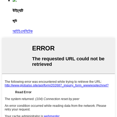
উইচ্যাট
জুডি
আইইএসপিটেক