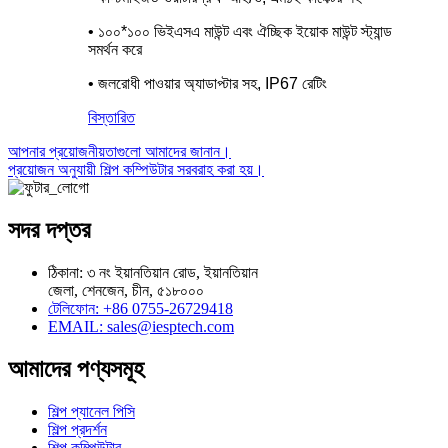
• ১০০*১০০ ভিইএসএ মাউন্ট এবং ঐচ্ছিক ইয়োক মাউন্ট স্ট্যান্ড
সমর্থন করে
• জলরোধী পাওয়ার অ্যাডাপ্টার সহ, IP67 রেটিং
বিস্তারিত
আপনার প্রয়োজনীয়তাগুলো আমাদের জানান।
প্রয়োজন অনুযায়ী শিল্প কম্পিউটার সরবরাহ করা হয়।
সদর দপ্তর
ঠিকানা: ৩ নং ইয়ানতিয়ান রোড, ইয়ানতিয়ান
জেলা, শেনজেন, চীন, ৫১৮০০০
টেলিফোন: +86 0755-26729418
EMAIL: sales@iesptech.com
আমাদের পণ্যসমূহ
শিল্প প্যানেল পিসি
শিল্প প্রদর্শন
শিল্প কম্পিউটার