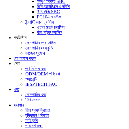
সম্পূর্ণ আকার SBC
মিনি-আইটিএক্স এসবিসি
3.5 ইঞ্চি SBC
PC104 মডিউল
ইন্ডাস্ট্রিয়াল চ্যাসিস
ওয়াল মাউন্ট চ্যাসিস
র্যাক মাউন্ট চ্যাসিস
প্রতিষ্ঠান
কোম্পানির প্রোফাইল
কোম্পানির সংস্কৃতি
কাজের সুযোগ
যোগাযোগ করুন
সেবা
গুণ নিশ্চিত করা
ODM/OEM পরিষেবা
ওয়ারেন্টি
IESPTECH FAQ
খবর
কোম্পানির খবর
শিল্প সংবাদ
সমাধান
শিল্প স্বয়ংক্রিয়তা
বুদ্ধিমান পরিবহন
স্মার্ট কৃষি
পরিবেশ রক্ষা