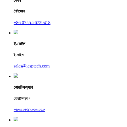
ফোন
টেলিফোন
+86 0755-26729418
ই-মেইল
ই-মেইল
sales@iesptech.com
হোয়াটসঅ্যাপ
হোয়াটসঅ্যাপ
+৮৬১৫৮৯৯৮৬৬৫১৫