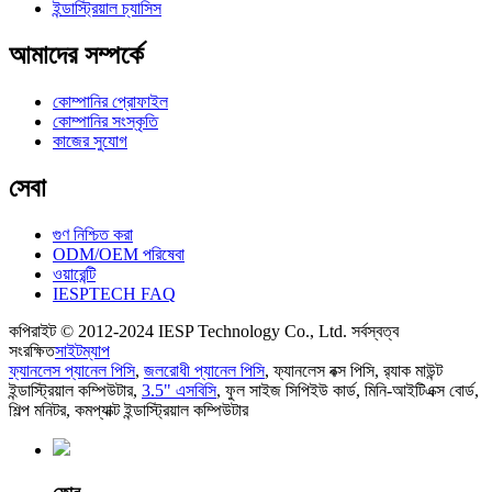
ইন্ডাস্ট্রিয়াল চ্যাসিস
আমাদের সম্পর্কে
কোম্পানির প্রোফাইল
কোম্পানির সংস্কৃতি
কাজের সুযোগ
সেবা
গুণ নিশ্চিত করা
ODM/OEM পরিষেবা
ওয়ারেন্টি
IESPTECH FAQ
কপিরাইট © 2012-2024 IESP Technology Co., Ltd. সর্বস্বত্ব
সংরক্ষিত
সাইটম্যাপ
ফ্যানলেস প্যানেল পিসি
,
জলরোধী প্যানেল পিসি
,
ফ্যানলেস বক্স পিসি
,
র‌্যাক মাউন্ট
ইন্ডাস্ট্রিয়াল কম্পিউটার
,
3.5" এসবিসি
,
ফুল সাইজ সিপিইউ কার্ড
,
মিনি-আইটিএক্স বোর্ড
,
শিল্প মনিটর
,
কমপ্যাক্ট ইন্ডাস্ট্রিয়াল কম্পিউটার