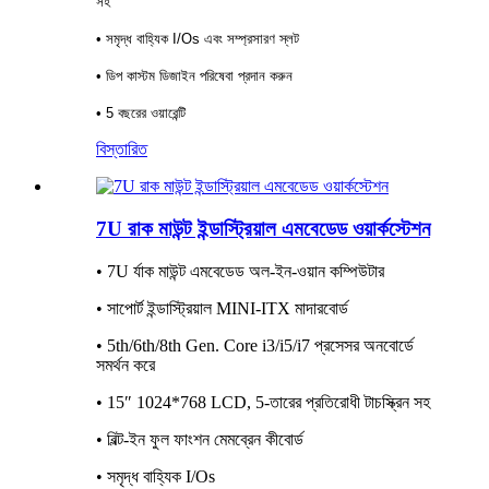
সহ
• সমৃদ্ধ বাহ্যিক I/Os এবং সম্প্রসারণ স্লট
• ডিপ কাস্টম ডিজাইন পরিষেবা প্রদান করুন
• 5 বছরের ওয়ারেন্টি
বিস্তারিত
7U রাক মাউন্ট ইন্ডাস্ট্রিয়াল এমবেডেড ওয়ার্কস্টেশন
• 7U র্যাক মাউন্ট এমবেডেড অল-ইন-ওয়ান কম্পিউটার
• সাপোর্ট ইন্ডাস্ট্রিয়াল MINI-ITX মাদারবোর্ড
• 5th/6th/8th Gen. Core i3/i5/i7 প্রসেসর অনবোর্ডে
সমর্থন করে
• 15″ 1024*768 LCD, 5-তারের প্রতিরোধী টাচস্ক্রিন সহ
• বিল্ট-ইন ফুল ফাংশন মেমব্রেন কীবোর্ড
• সমৃদ্ধ বাহ্যিক I/Os