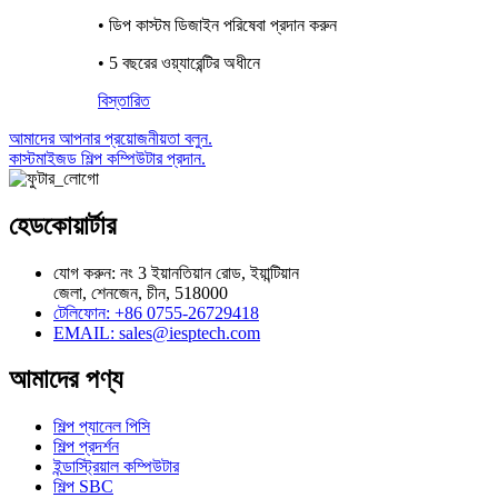
• ডিপ কাস্টম ডিজাইন পরিষেবা প্রদান করুন
• 5 বছরের ওয়্যারেন্টির অধীনে
বিস্তারিত
আমাদের আপনার প্রয়োজনীয়তা বলুন.
কাস্টমাইজড শিল্প কম্পিউটার প্রদান.
হেডকোয়ার্টার
যোগ করুন: নং 3 ইয়ানতিয়ান রোড, ইয়ান্টিয়ান
জেলা, শেনজেন, চীন, 518000
টেলিফোন: +86 0755-26729418
EMAIL: sales@iesptech.com
আমাদের পণ্য
শিল্প প্যানেল পিসি
শিল্প প্রদর্শন
ইন্ডাস্ট্রিয়াল কম্পিউটার
শিল্প SBC