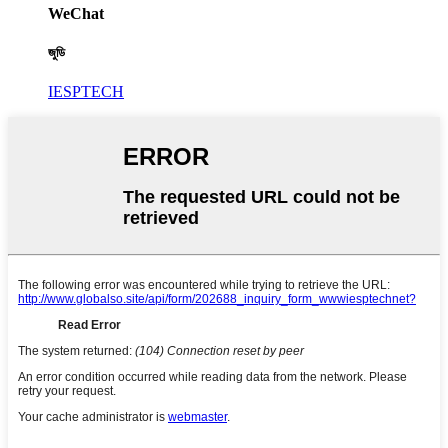
WeChat
জুডি
IESPTECH